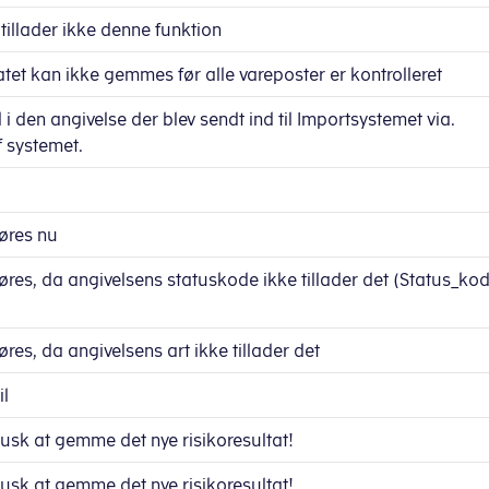
 tillader ikke denne funktion
atet kan ikke gemmes før alle vareposter er kontrolleret
l i den angivelse der blev sendt ind til Importsystemet via.
f systemet.
øres nu
res, da angivelsens statuskode ikke tillader det (Status_ko
res, da angivelsens art ikke tillader det
il
Husk at gemme det nye risikoresultat!
Husk at gemme det nye risikoresultat!