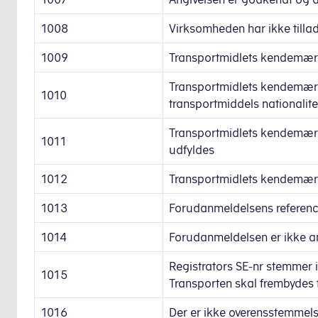
1008
Virksomheden har ikke tillad
1009
Transportmidlets kendemærke
Transportmidlets kendemærke
1010
transportmiddels nationalite
Transportmidlets kendemærke
1011
udfyldes
1012
Transportmidlets kendemærk
1013
Forudanmeldelsens reference
1014
Forudanmeldelsen er ikke an
Registrators SE-nr stemmer 
1015
Transporten skal frembydes f
1016
Der er ikke overensstemme