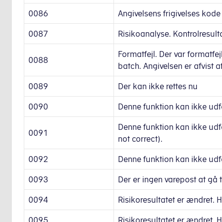
0086
Angivelsens frigivelses kode
0087
Risikoanalyse. Kontrolresult
Formatfejl. Der var formatfej
0088
batch. Angivelsen er afvist a
0089
Der kan ikke rettes nu
0090
Denne funktion kan ikke udf
Denne funktion kan ikke udfø
0091
not correct).
0092
Denne funktion kan ikke udfø
0093
Der er ingen varepost at gå t
0094
Risikoresultatet er ændret. 
0095
Risikoresultatet er ændret. 