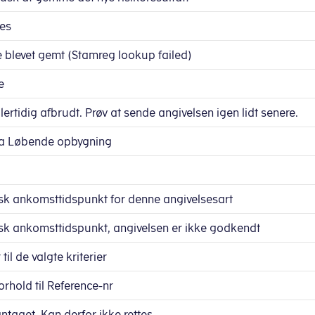
des
ke blevet gemt (Stamreg lookup failed)
e
lertidig afbrudt. Prøv at sende angivelsen igen lidt senere.
via Løbende opbygning
isk ankomsttidspunkt for denne angivelsesart
isk ankomsttidspunkt, angivelsen er ikke godkendt
il de valgte kriterier
orhold til Reference-nr
taget. Kan derfor ikke rettes