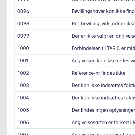
0096
Bevillingshaver kan ikke fin
0098
Ref_bevilling_virk_adr er ik
0099
Der er ikke valgt en angivels
1000
Forbindelsen til TARIC er mid
1001
Angivelsen kan ikke rettes 
1002
Reference-nr findes ikke
1003
Der kan ikke indsættes fakt
1004
Der kan ikke indsættes fakt
1005
Der findes ingen oplysninger t
1006
Angivelsesarten er forkert i f
1007
Angivelsen er godkendt og an