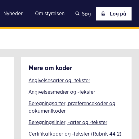
Nyheder
Om styrelsen
Søg
Log på
Mere om
koder
Angivelsesarter og -tekster
Angivelsesmedier og -tekster
Beregningsarter, præferencekoder og
dokumentkoder
Beregningslinier, -arter og -tekster
Certifikatkoder og -tekster (Rubrik 44.2)