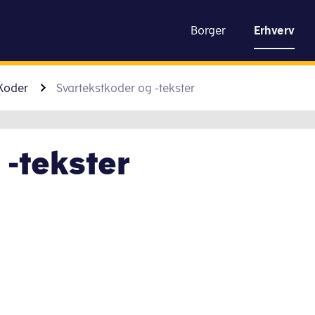
toldstyrelsen
Borger
Erhverv
Gå til indhold
Koder
Svartekstkoder og -tekster
 -tekster