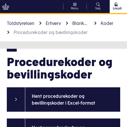
Menu
Søg
Log på
Gå til indhold
Toldstyrelsen
Erhverv
Blanketter og koder
Koder
Procedurekoder og bevillingskoder
Procedurekoder og
bevillingskoder
Hent procedurekoder og
bevillingskoder i Excel-format