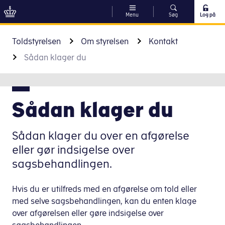
Menu
Søg
Log på
Gå til indhold
Toldstyrelsen
Om styrelsen
Kontakt
Sådan klager du
Sådan klager du
Sådan klager du over en afgørelse
eller gør indsigelse over
sagsbehandlingen.
Hvis du er utilfreds med en afgørelse om told eller
med selve sagsbehandlingen, kan du enten klage
over afgørelsen eller gøre indsigelse over