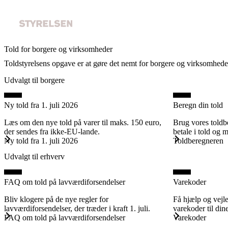
Told for borgere og virksomheder
Toldstyrelsens opgave er at gøre det nemt for borgere og virksomheder 
Udvalgt til borgere
Ny told fra 1. juli 2026
Beregn din told
Læs om den nye told på varer til maks. 150 euro,
Brug vores toldb
der sendes fra ikke-EU-lande.
betale i told og
Ny told fra 1. juli 2026
Toldberegneren
Udvalgt til erhverv
FAQ om told på lavværdiforsendelser
Varekoder
Bliv klogere på de nye regler for
Få hjælp og vejle
lavværdiforsendelser, der træder i kraft 1. juli.
varekoder til din
FAQ om told på lavværdiforsendelser
Varekoder