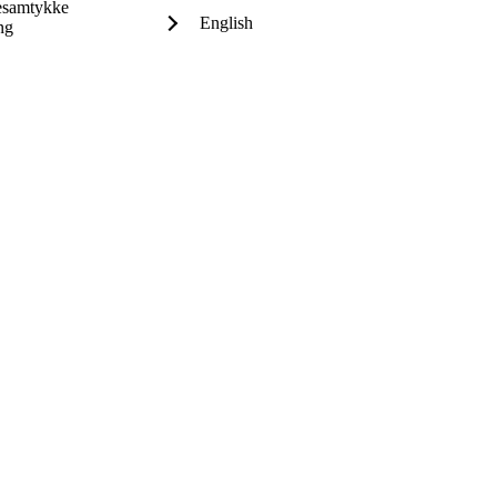
iesamtykke
English
ng