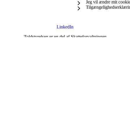
Jeg vil ændre mit cook
Tilgængelighedserklæri
LinkedIn
Toldstyrelsen er en del af Skatteforvaltningen