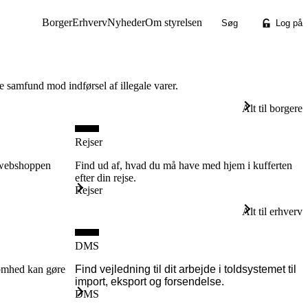
toldstyrelsen
Borger
Erhverv
Nyheder
Om styrelsen
Søg
Log på
e samfund mod indførsel af illegale varer.
Alt til borgere
Rejser
a webshoppen
Find ud af, hvad du må have med hjem i kufferten
efter din rejse.
Rejser
Alt til erhverv
DMS
somhed kan gøre
Find vejledning til dit arbejde i toldsystemet til
import, eksport og forsendelse.
DMS