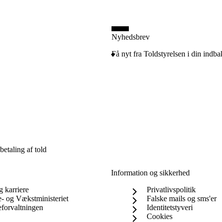
Nyhedsbrev
Få nyt fra Toldstyrelsen i din indb
etaling af told
Information og sikkerhed
g karriere
Privatlivspolitik
e- og Vækstministeriet
Falske mails og sms'er
eforvaltningen
Identitetstyveri
Cookies