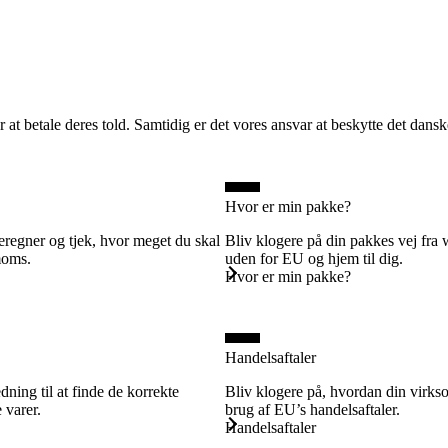
Gå til indhold
at betale deres told. Samtidig er det vores ansvar at beskytte det dansk
Hvor er min pakke?
eregner og tjek, hvor meget du skal
Bliv klogere på din pakkes vej fr
 moms.
uden for EU og hjem til dig.
Hvor er min pakke?
Handelsaftaler
dning til at finde de korrekte
Bliv klogere på, hvordan din virk
e varer.
brug af EU’s handelsaftaler.
Handelsaftaler