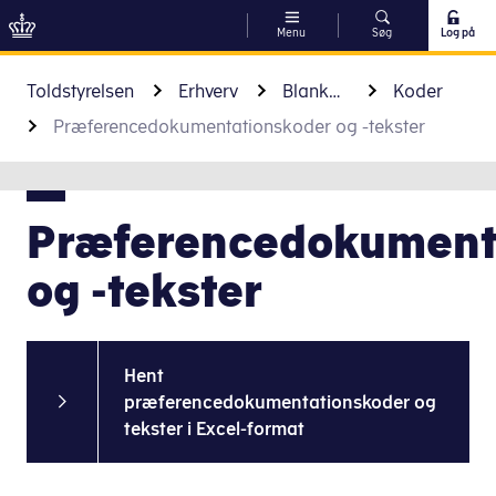
Menu
Søg
Log på
Gå til indhold
Toldstyrelsen
Erhverv
Blanketter og koder
Koder
Præferencedokumentationskoder og -tekster
Præferencedokument
og -tekster
Hent
præferencedokumentationskoder og
tekster i Excel-format