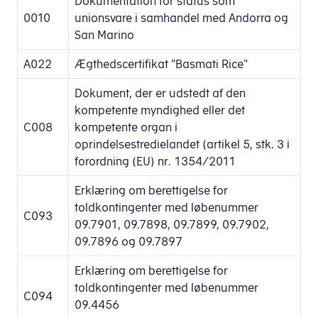
Dokumentation for status som
0010
unionsvare i samhandel med Andorra og
San Marino
A022
Ægthedscertifikat "Basmati Rice"
Dokument, der er udstedt af den
kompetente myndighed eller det
C008
kompetente organ i
oprindelsestredielandet (artikel 5, stk. 3 i
forordning (EU) nr. 1354/2011
Erklæring om berettigelse for
toldkontingenter med løbenummer
C093
09.7901, 09.7898, 09.7899, 09.7902,
09.7896 og 09.7897
Erklæring om berettigelse for
toldkontingenter med løbenummer
C094
09.4456