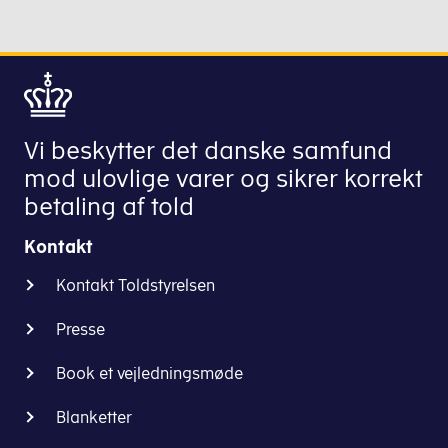
der
er
godkendt
til
det.
Det
vil
ikke
være
muligt
Vi beskytter det danske samfund
selv
mod ulovlige varer og sikrer korrekt
at
betaling af told
angive
varer
Kontakt
til
en
Kontakt Toldstyrelsen
vareregistrering.
Presse
Det
Book et vejledningsmøde
er
ikke
Blanketter
et
krav,