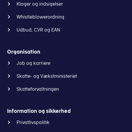
Klager og indsigelser
at
der
Whistleblowerordning
ansøges
særskilt
Udbud, CVR og EAN
om
tilladelse
til
Organisation
vareregistrering
i
Job og karriere
TST-
Skatte- og Vækstministeriet
bevillingen.
Vareregistreringen
Skatteforvaltningen
vil
blive
tilføjet
Information og sikkerhed
de
adresser,
Privatlivspolitik
der