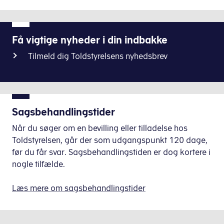
midlertidig
Virksomheden skal være etableret i EU’s toldo
opbevaring
Virksomheden skal yde den nødvendige sikkerhed f
både
Virksomheden skal stille sikkerhed for den poten
Få vigtige nyheder i din indbakke
på
grænsen
Toldmyndighederne skal kunne foretage tilsyn ude
og
Tilmeld dig Toldstyrelsens nyhedsbrev
Bevillingshaveren skal føre regnskaber i en fo
inde
Varer under midlertidig opbevaring opbevares kun
i
Varens emballage må ikke brydes eller åbnes. De
landet
i
Lagerfaciliteterne til midlertidig opbevaring må
DMS
Hvis varerne udgør en fare eller vil kunne påvirk
Sagsbehandlingstider
Import
.
Lagerfaciliteterne til midlertidig opbevaring dri
Vareregistreringen
skal
anvendes
Når du søger om en bevilling eller tilladelse hos
til
Toldstyrelsen, går der som udgangspunkt 120 dage,
den
før du får svar. Sagsbehandlingstiden er dog kortere i
automatiske
nogle tilfælde.
registrering
af
uangivne
varer
Læs mere om sagsbehandlingstider
på
en
lagerfacilitet,