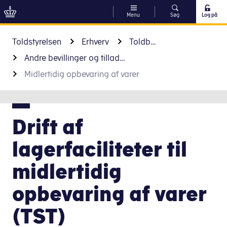
Menu
Søg
Log på
Gå til indhold
Toldstyrelsen
Erhverv
Toldbevillinger
Andre bevillinger og tilladelser
Midlertidig opbevaring af varer
Drift af
lagerfaciliteter til
midlertidig
opbevaring af varer
(TST)