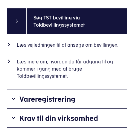
Søg TST-bevilling via
Toldbevillingssystemet
Læs vejledningen til at ansøge om bevillingen.
Læs mere om, hvordan du får adgang til og
kommer i gang med at bruge
Toldbevillingssystemet.
Vareregistrering
Bevillingen
til
Krav til din virksomhed
drift
af
Du
lagerfaciliteter