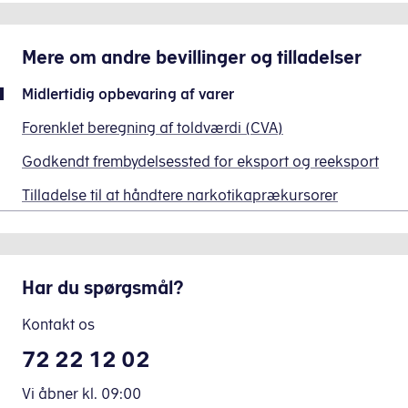
skal
til
opfylde
midlertidig
Mere om
andre bevillinger og tilladelser
en
opbevaring
række
af
Midlertidig opbevaring af varer
krav
varer
for
Forenklet beregning af toldværdi (CVA)
(TST-
at
bevilling)
er,
Godkendt frembydelsessted for eksport og reeksport
få
når
bevilling
Tilladelse til at håndtere narkotikaprækursorer
Importsystemet
til
lukker,
drift
den
af
eneste
lagerfaciliteter
bevillingstype
Har du spørgsmål?
til
til
midlertidig
Kontakt os
angivelse
opbevaring
af
72 22 12 02
af
varer
varer:
til
Vi åbner
kl.
09:00