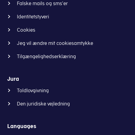
kan
Falske mails og sms'er
godkendes
som
Identitetstyveri
lagerfacilitet
Cookies
i
TST-
Jeg vil ændre mit cookiesamtykke
bevillingen,
og
Tilgængelighedserklæring
som
Toldstyrelsen
anser
Jura
for
at
Toldlovgivning
ligge
på
Den juridiske vejledning
grænsen.
Din
lagerfacilitet
Languages
bliver