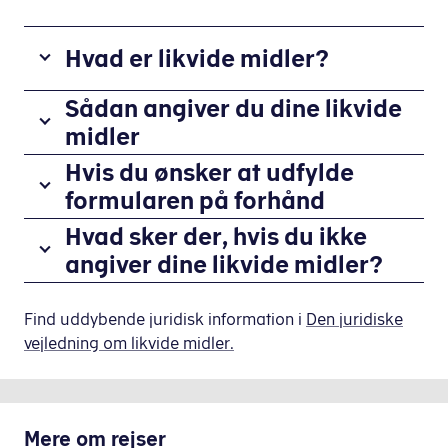
Hvad er likvide midler?
Likvide
Sådan angiver du dine likvide
midler
midler
er
Du
Hvis du ønsker at udfylde
kontanter,
angiver
formularen på forhånd
ihændehaverpapirer
dine
(fx
Sådan
Hvad sker der, hvis du ikke
likvide
rejsechecks
gør
angiver dine likvide midler?
midler
og
du,
ved
checks)
Du
hvis
at
og
risikerer
Find uddybende juridisk information i
Den juridiske
du
udfylde
visse
at
vejledning om likvide midler.
ønsker
en
angivelsesformular,
former
få
at
som
Toldstyrelsen
skal
for
en
udfylde
angivelsesformularen
på
behandle
,
guld.
bøde
forhånd:
når
Mere om
rejser
Guld
og