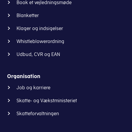
euro,
Book et vejledningsmøde
dit
hvis
referencenummer.
Blanketter
der
er
Henvend
Klager og indsigelser
tegn
dig
på,
ved
Whistleblowerordning
at
toldstedet
i
de
lufthavnen
Udbud, CVR og EAN
har
eller
ved
et
forbindelse
andet
til
toldsted,
Organisation
kriminelle
og
aktiviteter.
Job og karriere
oplys
referencenummeret.
Toldstyrelsen
Skatte- og Vækstministeriet
behandler
din
Skatteforvaltningen
angivelse
og
kan
udlevere
en
fysisk
kvittering