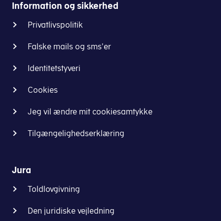
Information og sikkerhed
til
dig.
Privatlivspolitik
Medbring
ved
Falske mails og sms'er
behov
kvitteringen
Identitetstyveri
ved
ind-
Cookies
og/eller
udrejse
Jeg vil ændre mit cookiesamtykke
af
Danmark.
Tilgængelighedserklæring
Se
toldstedernes
Jura
åbningstider.
Toldlovgivning
Den juridiske vejledning