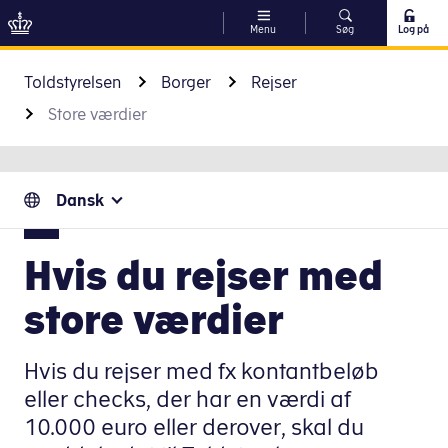
Menu
Søg
Log på
Gå til indhold
Toldstyrelsen
Borger
Rejser
Store værdier
Dansk
Hvis du rejser med
store værdier
Hvis du rejser med fx kontantbeløb
eller checks, der har en værdi af
10.000 euro eller derover, skal du