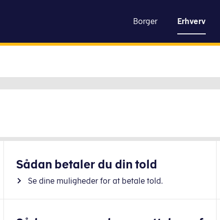
toldstyrelsen
Borger
Erhverv
Gå til indhold
Sådan betaler du din told
Se dine muligheder for at betale told.