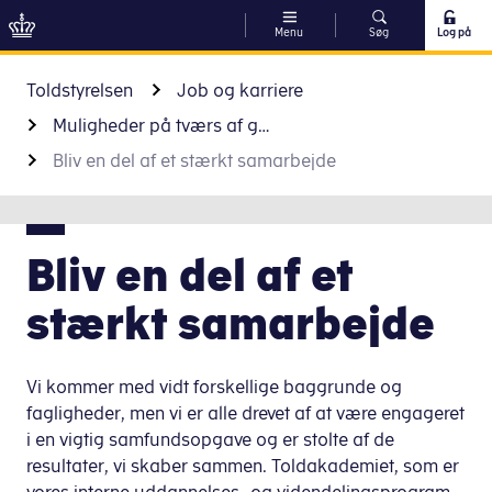
Menu
Søg
Log på
Gå til indhold
Toldstyrelsen
Job og karriere
Muligheder på tværs af grænser
Bliv en del af et stærkt samarbejde
Bliv en del af et
stærkt samarbejde
Vi kommer med vidt forskellige baggrunde og
fagligheder, men vi er alle drevet af at være engageret
i en vigtig samfundsopgave og er stolte af de
resultater, vi skaber sammen. Toldakademiet, som er