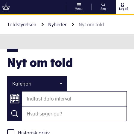
Menu
Søg
Log på
Gå til indhold
Toldstyrelsen
Nyheder
Nyt om told
Nyt om told
Kategori
Historisk arkiv