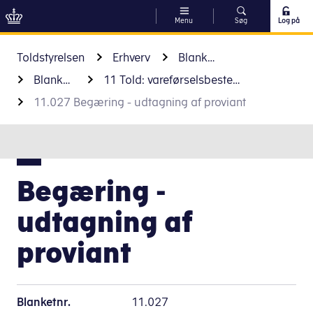
Menu
Søg
Log på
Gå til indhold
Toldstyrelsen
Erhverv
Blanketter og koder
Blanketter
11 Told: vareførselsbestemmelser
11.027 Begæring - udtagning af proviant
Begæring -
udtagning af
proviant
Blanketnr.
11.027